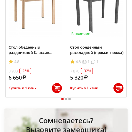
В наличии
Стол обеденный
Стол обеденный
раздвижной Классик
раскладной (прямая ножка)
700х900/1200
4.8
4.8
1
1
8 980
7 870
-26%
-32%
6 650
5 320
Купить в 1 клик
Купить в 1 клик
1
2
3
Сомневаетесь?
Вызовите замерщика!