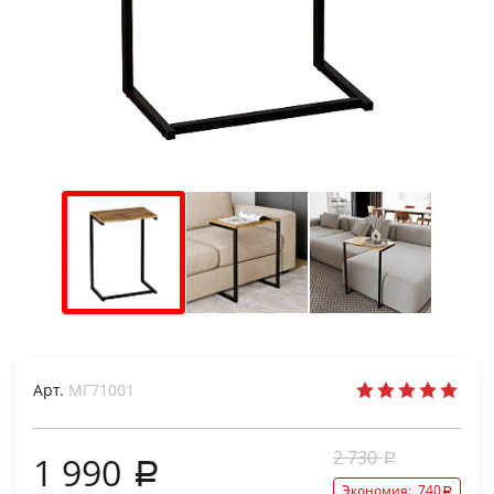
Арт.
МГ71001
2 730
1 990
Экономия:
740