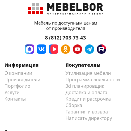
Мебель по доступным ценам
от производителя
8 (812) 703-73-43
Информация
Покупателям
О компании
Утилизация мебели
Производители
Программа лояльности
Портфолио
3d планировщик
Услуги
Доставка и оплата
Контакты
Кредит и рассрочка
Сборка
Гарантия и возврат
Написать директору