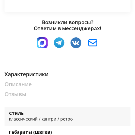
Возникли вопросы?
Ответим в мессенджерах!
Стол обеденный
Стол обеденный
Стол обеденный
круглый МДФ
круглый МДФ
круглый МДФ
Бесцветный/
Венге/Бетон
Снег/Белое
Клен светлый
светлый
дерево
Характеристики
Описание
Отзывы
Стол обеденный
Стол обеденный
круглый МДФ
круглый МДФ
Снег/Бетон
Снег/Бетон
графит
светлый
Стиль
классический / кантри / ретро
Габариты (ШхГхВ)