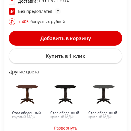
по СПб - 1290
Доставка:
Без предоплаты!
+ 405
бонусных рублей
Добавить в корзину
Купить в 1 клик
Другие цвета
Стол обеденный
Стол обеденный
Стол обеденный
круглый МДФ
круглый МДФ
круглый МДФ
Орех
Венге/Венге
Венге/Бетон
шоколад
Развернуть