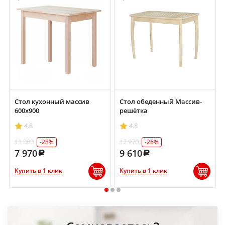
Стол кухонный массив
Стол обеденный Массив-
600х900
решётка
4.8
4.8
11 080
12 970
-28%
-26%
7 970
9 610
Купить в 1 клик
Купить в 1 клик
1
2
3