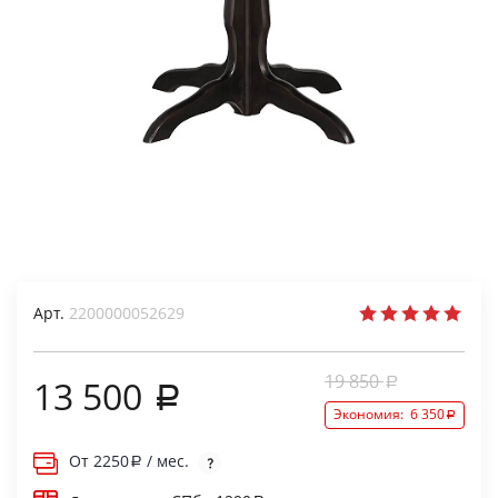
Арт.
2200000052629
19 850
13 500
Экономия:
6 350
От
2250
/ мес.