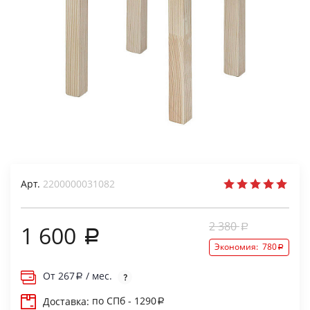
Арт.
2200000031082
2 380
1 600
Экономия:
780
От
267
/ мес.
по СПб - 1290
Доставка: