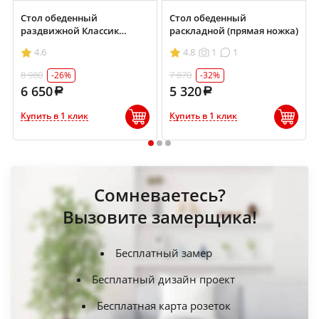
Стол обеденный
Стол обеденный
раздвижной Классик
раскладной (прямая ножка)
700х900/1200
4.6
4.8
1
1
8 980
7 870
-26%
-32%
6 650
5 320
Купить в 1 клик
Купить в 1 клик
1
2
3
Сомневаетесь?
Вызовите замерщика!
Бесплатный замер
Бесплатный дизайн проект
Бесплатная карта розеток