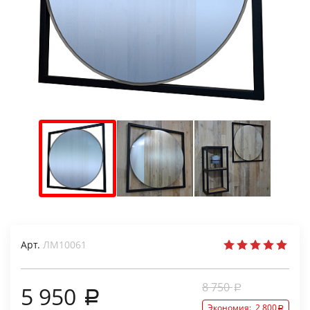
Арт.
ЛМ10061
8 750
5 950
Экономия:
2 800