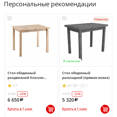
Персональные рекомендации
Новинка
В наличии
Стол обеденный
Стол обеденный
раздвижной Классик
раскладной (прямая ножка)
700х900/1200
4.7
4.6
1
1
8 980
7 870
-26%
-32%
6 650
5 320
Купить в 1 клик
Купить в 1 клик