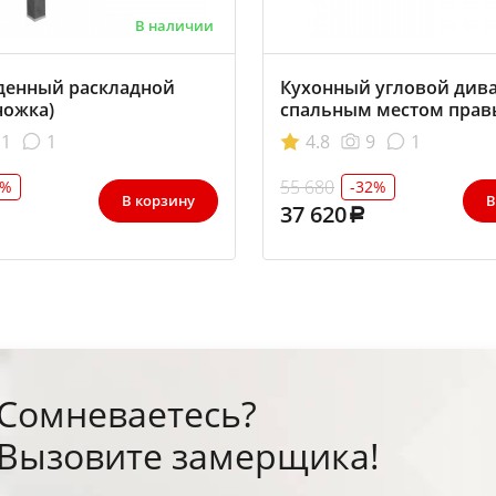
В наличии
денный раскладной
Кухонный угловой дива
ножка)
спальным местом пра
1
1
4.8
9
1
55 680
2%
-32%
В корзину
В
37 620
Сомневаетесь?
Вызовите замерщика!