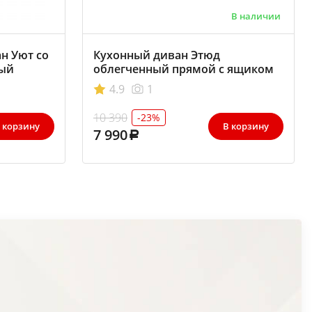
В наличии
н Уют со
Кухонный диван Этюд
вый
облегченный прямой с ящиком
1140
4.9
1
10 390
-23%
 корзину
В корзину
7 990