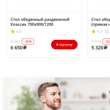
Стол обеденный раздвижной
Стол обе
Классик 700х900/1200
(прямая 
4.8
4.8
8 980
7 870
-26%
-3
В корзину
6 650
5 320