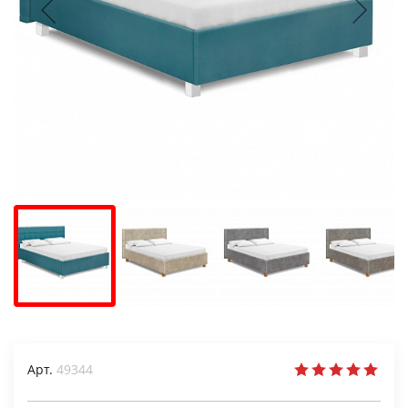
Арт.
49344