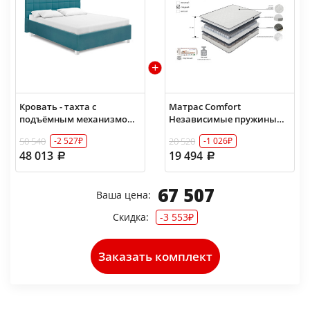
Кровать - тахта с
Матрас Comfort
подъёмным механизмом
Независимые пружины
Классика 1800 без матраса
180х200
50 540
20 520
-2 527₽
-1 026₽
48 013
19 494
67 507
Ваша цена:
Скидка:
-3 553₽
Заказать комплект