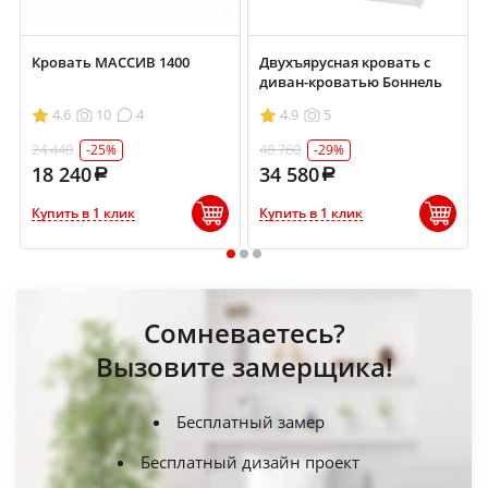
Кровать МАССИВ 1400
Двухъярусная кровать с
диван-кроватью Боннель
4.6
10
4
4.9
5
24 440
48 760
-25%
-29%
18 240
34 580
Купить в 1 клик
Купить в 1 клик
1
2
3
Сомневаетесь?
Вызовите замерщика!
Бесплатный замер
Бесплатный дизайн проект