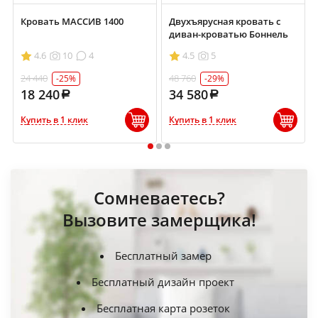
Кровать МАССИВ 1400
Двухъярусная кровать с
диван-кроватью Боннель
4.6
10
4
4.5
5
24 440
48 760
-25%
-29%
18 240
34 580
Купить в 1 клик
Купить в 1 клик
1
2
3
Сомневаетесь?
Вызовите замерщика!
Бесплатный замер
Бесплатный дизайн проект
Бесплатная карта розеток