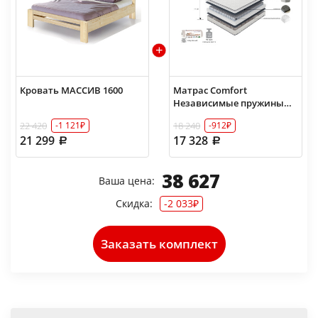
Кровать МАССИВ 1600
Матрас Comfort
Независимые пружины
160х200
22 420
18 240
-1 121₽
-912₽
21 299
17 328
38 627
Ваша цена:
Скидка:
-2 033₽
Заказать комплект