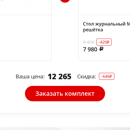
Стол журнальный М
решётка
8 400
-420₽
7 980
12 265
Ваша цена:
Скидка:
-646₽
Заказать комплект