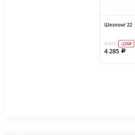
Шезлонг 22
4 510
-226₽
4 285