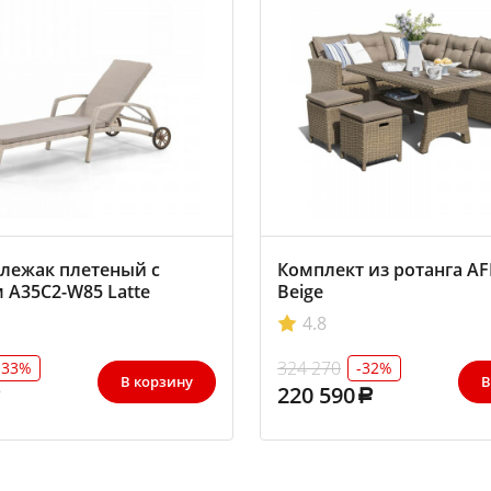
лежак плетеный с
Комплект из ротанга A
 A35C2-W85 Latte
Beige
4.8
324 270
-33%
-32%
В корзину
В
220 590