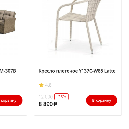
FM-307B
Кресло плетеное Y137C-W85 Latte
4.8
12 000
-26%
 корзину
В корзину
8 890