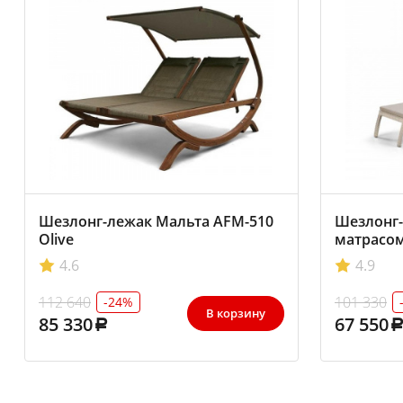
Шезлонг-лежак Мальта AFM-510
Шезлонг-
Olive
матрасом
4.6
4.9
112 640
101 330
-24%
В корзину
85 330
67 550