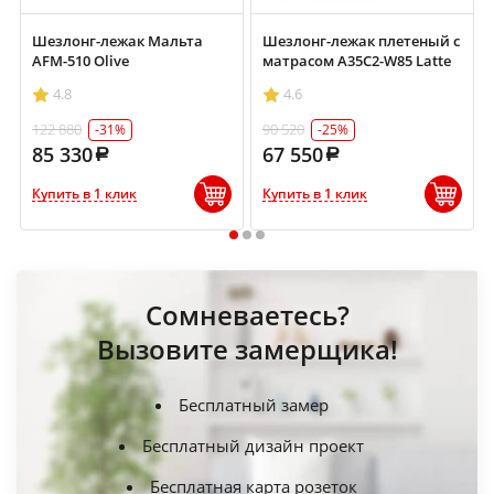
Шезлонг-лежак Мальта
Шезлонг-лежак плетеный с
AFM-510 Olive
матрасом A35C2-W85 Latte
4.8
4.6
122 880
90 520
-31%
-25%
85 330
67 550
Купить в 1 клик
Купить в 1 клик
1
2
3
Сомневаетесь?
Вызовите замерщика!
Бесплатный замер
Бесплатный дизайн проект
Бесплатная карта розеток