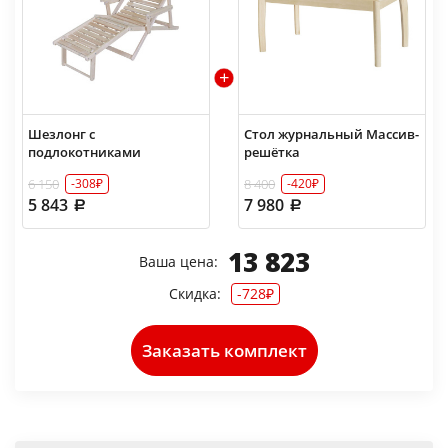
Шезлонг с
Стол журнальный Массив-
подлокотниками
решётка
6 150
8 400
-308₽
-420₽
5 843
7 980
13 823
Ваша цена:
Скидка:
-728₽
Заказать комплект