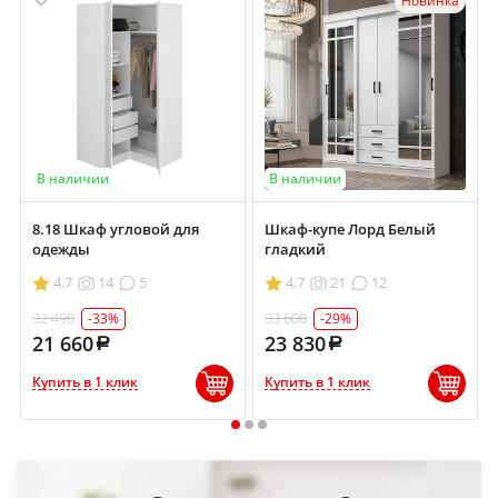
Новинка
В наличии
В наличии
8.18 Шкаф угловой для
Шкаф-купе Лорд Белый
одежды
гладкий
4.7
14
5
4.7
21
12
32 490
33 600
-33%
-29%
21 660
23 830
Купить в 1 клик
Купить в 1 клик
1
2
3