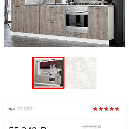
Арт.
ПЭ19081
74 160