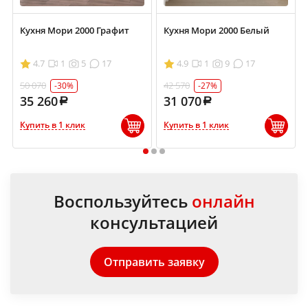
Кухня Мори 2000 Графит
Кухня Мори 2000 Белый
4.7
1
5
17
4.9
1
9
17
50 070
42 570
-30%
-27%
35 260
31 070
Купить в 1 клик
Купить в 1 клик
1
2
3
Воспользуйтесь
онлайн
консультацией
Отправить заявку