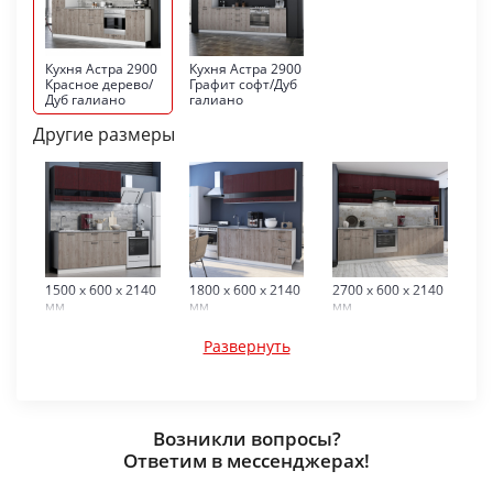
Кухня Астра 2900
Кухня Астра 2900
Красное дерево/
Графит софт/Дуб
Дуб галиано
галиано
Другие размеры
1500 x 600 x 2140
1800 x 600 x 2140
2700 x 600 x 2140
мм
мм
мм
Развернуть
Возникли вопросы?
Ответим в мессенджерах!
2900 x 600 x 2140
3100 x 600 x 2140
мм
мм