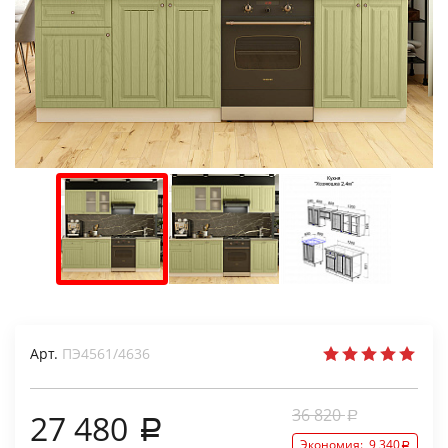
Арт.
ПЭ4561/4636
36 820
27 480
Экономия:
9 340